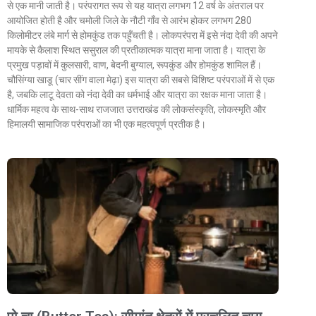
से एक मानी जाती है। परंपरागत रूप से यह यात्रा लगभग 12 वर्ष के अंतराल पर
आयोजित होती है और चमोली जिले के नौटी गाँव से आरंभ होकर लगभग 280
किलोमीटर लंबे मार्ग से होमकुंड तक पहुँचती है। लोकपरंपरा में इसे नंदा देवी की अपने
मायके से कैलाश स्थित ससुराल की प्रतीकात्मक यात्रा माना जाता है। यात्रा के
प्रमुख पड़ावों में कुलसारी, वाण, बेदनी बुग्याल, रूपकुंड और होमकुंड शामिल हैं।
चौसिंग्या खाडू (चार सींग वाला मेढ़ा) इस यात्रा की सबसे विशिष्ट परंपराओं में से एक
है, जबकि लाटू देवता को नंदा देवी का धर्मभाई और यात्रा का रक्षक माना जाता है।
धार्मिक महत्व के साथ-साथ राजजात उत्तराखंड की लोकसंस्कृति, लोकस्मृति और
हिमालयी सामाजिक परंपराओं का भी एक महत्वपूर्ण प्रतीक है।