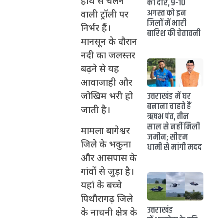
हाथ से चलने
का दौर, 9-10
अगस्त को इन
वाली ट्रॉली पर
जिलों में भारी
निर्भर हैं।
बारिश की चेतावनी
मानसून के दौरान
नदी का जलस्तर
बढ़ने से यह
आवाजाही और
उत्तराखंड में घर
जोखिम भरी हो
बनाना चाहते हैं
जाती है।
ऋषभ पंत, तीन
साल से नहीं मिली
मामला बागेश्वर
जमीन; सीएम
जिले के भकुना
धामी से मांगी मदद
और आसपास के
गांवों से जुड़ा है।
यहां के बच्चे
पिथौरागढ़ जिले
उत्तराखंड
के नाचनी क्षेत्र के