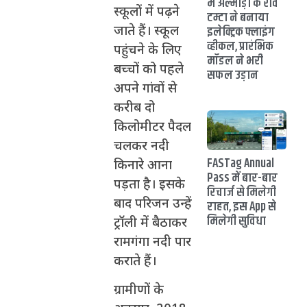
में अल्मोड़ा के रवि
स्कूलों में पढ़ने
टम्टा ने बनाया
इलेक्ट्रिक फ्लाइंग
जाते हैं। स्कूल
व्हीकल, प्रारंभिक
पहुंचने के लिए
मॉडल ने भरी
बच्चों को पहले
सफल उड़ान
अपने गांवों से
करीब दो
किलोमीटर पैदल
चलकर नदी
FASTag Annual
किनारे आना
Pass में बार-बार
पड़ता है। इसके
रिचार्ज से मिलेगी
बाद परिजन उन्हें
राहत, इस App से
मिलेगी सुविधा
ट्रॉली में बैठाकर
रामगंगा नदी पार
कराते हैं।
ग्रामीणों के