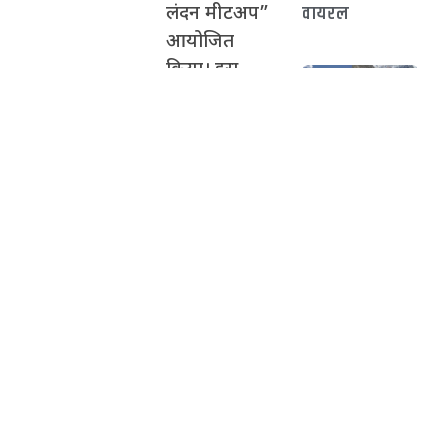
वायरल
लंदन मीटअप”
आयोजित
किया। इस
कार्यक्रम में
इंग्लैंड के अलग-
चारधाम यात्रा में
अलग शहरों में
44.84 लाख
रह रहे उत्तराखंड
श्रद्धालुओं ने किए
दर्शन, पिछले चार
के लोगों ने भाग
सालों का रिकॉर्ड
लिया।
टूटा
एनडी कलेक्टिव
की स्थापना
दीक्षा राठौर,
Founder &
देहरादून में क्रिकेटर
Creative
के पिता समेत 8
लोगों से 16.90
Director, और
लाख का Cyber