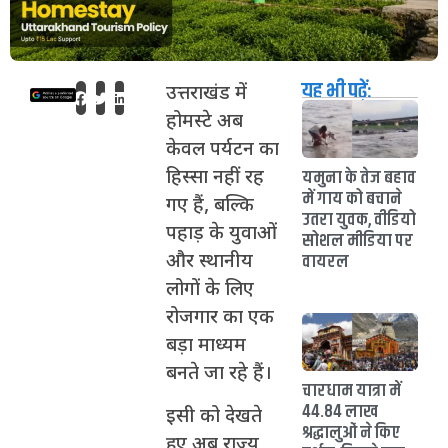
यह भी पढ़ें:
उत्तराखंड में
होमस्टे अब
केवल पर्यटन का
यमुना के तेज बहाव
हिस्सा नहीं रह
में गाय को बचाने
गए हैं, बल्कि
उतरा युवक, वीडियो
पहाड़ के युवाओं
सोशल मीडिया पर
वायरल
और स्थानीय
लोगों के लिए
रोजगार का एक
बड़ा माध्यम
बनते जा रहे हैं।
चारधाम यात्रा में
44.84 लाख
इसी को देखते
श्रद्धालुओं ने किए
हुए अब राज्य