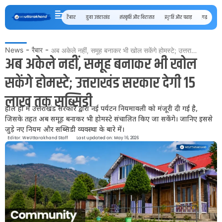
रैबार
युवा उत्तराखंड
संस्कृति और विरासत
प्रकृति और पहाड़
गढ़ कुमाऊँ
-
-
News
रैबार
अब अकेले नहीं, समूह बनाकर भी खोल सकेंगे होमस्टे; उत्तराखंड सरकार देगी 15 लाख तक सब्सिडी
अब अकेले नहीं, समूह बनाकर भी खोल
सकेंगे होमस्टे; उत्तराखंड सरकार देगी 15
लाख तक सब्सिडी
हाल ही में उत्तराखंड सरकार द्वारा नई पर्यटन नियमावली को मंजूरी दी गई है,
जिसके तहत अब समूह बनाकर भी होमस्टे संचालित किए जा सकेंगे। जानिए इससे
जुड़े नए नियम और सब्सिडी व्यवस्था के बारे में।
Editor:
WeUttarakhand Staff
Last updated on: May 16, 2026